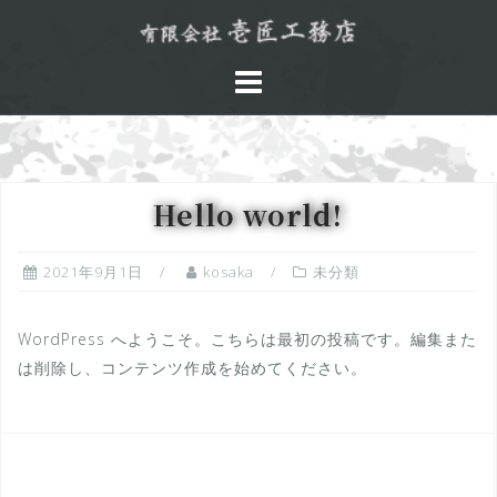
コ
ン
テ
ン
ツ
へ
ス
Hello world!
キ
ッ
プ
2021年9月1日
kosaka
未分類
WordPress へようこそ。こちらは最初の投稿です。編集また
は削除し、コンテンツ作成を始めてください。